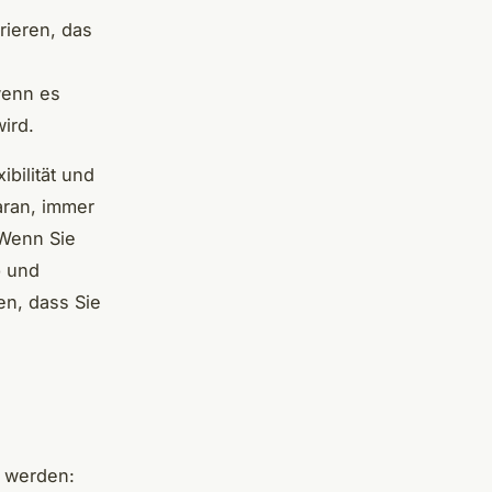
rieren, das
wenn es
ird.
bilität und
aran, immer
 Wenn Sie
b und
en, dass Sie
 werden: