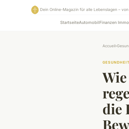
Dein Online-Magazin für alle Lebenslagen – von
Startseite
Automobil
Finanzen Immo
Accueil
›
Gesun
GESUNDHEI
Wie
reg
die 
Bewe