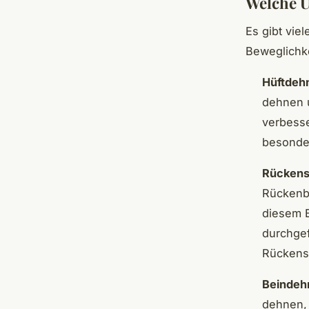
Welche 
Es gibt vie
Beweglichke
Hüftdeh
dehnen u
verbesse
besonder
Rückens
Rückenbe
diesem B
durchgef
Rückens
Beindeh
dehnen,