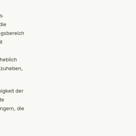
ns
die
ngsbereich
t
heblich
fzuheben,
higkeit der
te
ingern, die