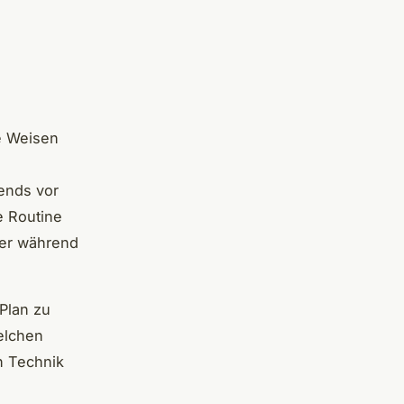
e
ne Weisen
ends vor
e Routine
der während
 Plan zu
elchen
n Technik