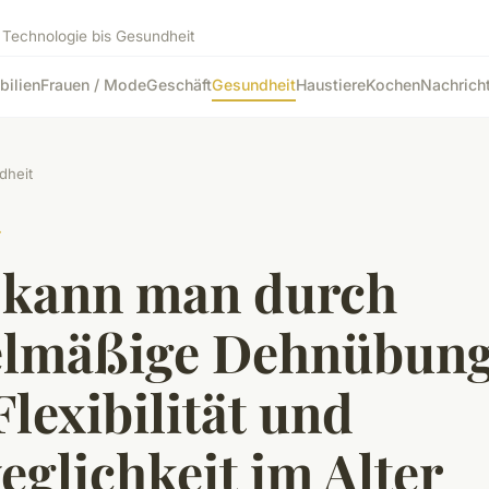
 Technologie bis Gesundheit
bilien
Frauen / Mode
Geschäft
Gesundheit
Haustiere
Kochen
Nachrich
dheit
T
 kann man durch
elmäßige Dehnübun
Flexibilität und
glichkeit im Alter