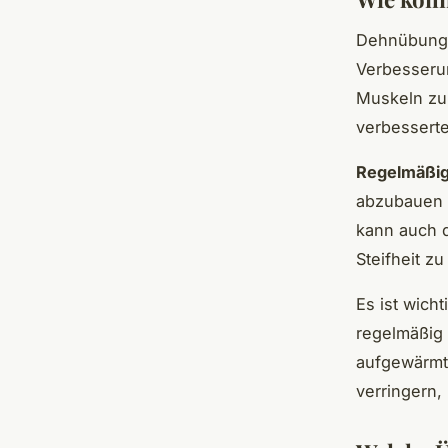
Dehnübunge
Verbesserun
Muskeln zu 
verbesserte
Regelmäßi
abzubauen u
kann auch 
Steifheit zu
Es ist wich
regelmäßig 
aufgewärmt
verringern, 