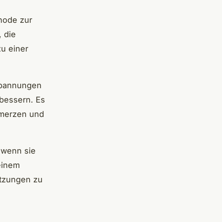
hode zur
, die
u einer
rspannungen
rbessern. Es
hmerzen und
 wenn sie
einem
etzungen zu