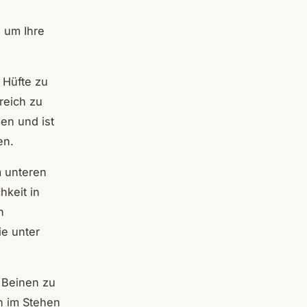
, um Ihre
 Hüfte zu
reich zu
en und ist
en.
m unteren
keit in
n
ie unter
n Beinen zu
n im Stehen