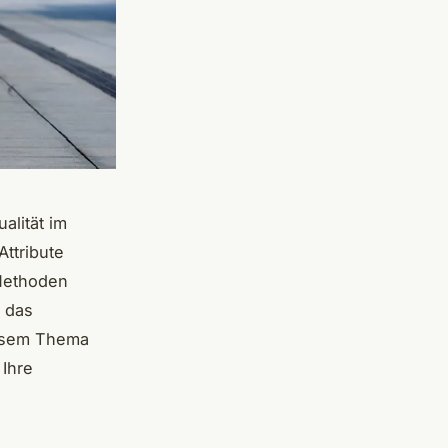
alität im
Attribute
 Methoden
t das
iesem Thema
Ihre