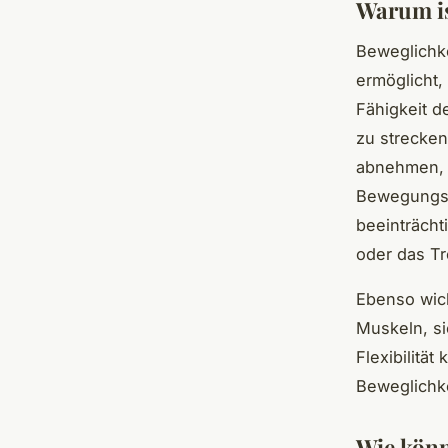
Warum is
Beweglichke
ermöglicht,
Fähigkeit 
zu strecken
abnehmen, 
Bewegungsfä
beeinträch
oder das T
Ebenso wicht
Muskeln, si
Flexibilitä
Beweglichke
Wie kön