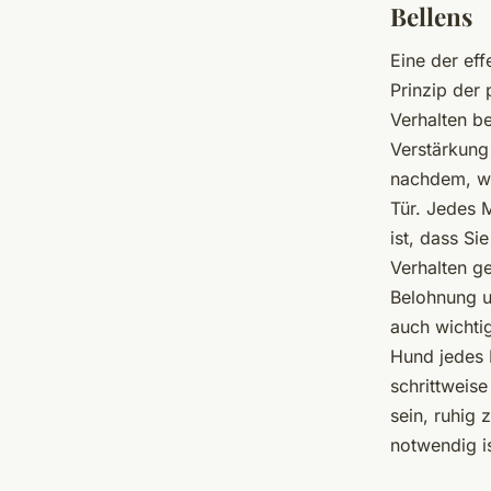
Bellens
Eine der ef
Prinzip der 
Verhalten be
Verstärkung
nachdem, wa
Tür. Jedes M
ist, dass S
Verhalten g
Belohnung un
auch wichtig
Hund jedes 
schrittweis
sein, ruhig 
notwendig is