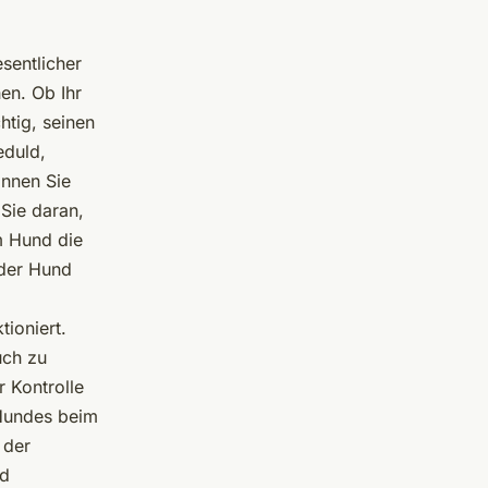
sentlicher
en. Ob Ihr
chtig, seinen
eduld,
önnen Sie
Sie daran,
m Hund die
eder Hund
ioniert.
uch zu
 Kontrolle
 Hundes beim
 der
nd