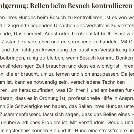
olgerung: Bellen beim Besuch kontrollieren
en Ihres Hundes beim Besuch zu kontrollieren, ist es von we
die zugrunde liegenden Ursachen des Verhaltens zu versteh
ude, Unsicherheit, Angst oder Territorialität bellt, es ist wi
 Zustand zu verstehen und entsprechend zu handeln. Mit G
und der richtigen Anwendung der positiven Verstärkung k
beibringen, ruhig zu bleiben, wenn Besuch kommt. Denken 
tensänderungen Zeit brauchen und dass es wichtig ist, Ihre
en, die er braucht, um zu lernen und sich anzupassen. Da j
uum ist, kann es notwendig sein, verschiedene Techniken
ren, um herauszufinden, was für Ihren Hund am besten funkt
aran, dass es in Ordnung ist, professionelle Hilfe in Anspr
n Sie Schwierigkeiten haben, das Bellen Ihres Hundes unter
 Zusammenfassend lässt sich sagen, dass das Bellen eines
 unüberwindliches Problem ist. Mit Verständnis, Geduld und
ainingstechnik können Sie und Ihr Hund eine stressfreiere u