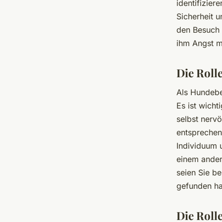
identifizie
Sicherheit u
den Besuch 
ihm Angst 
Die Rolle
Als Hundebes
Es ist wicht
selbst nerv
entsprechen
Individuum 
einem ander
seien Sie b
gefunden hab
Die Rolle