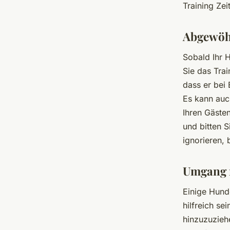
Training Zei
Abgewöhn
Sobald Ihr H
Sie das Tra
dass er bei 
Es kann auch
Ihren Gäste
und bitten 
ignorieren, 
Umgang m
Einige Hund
hilfreich se
hinzuzuzieh