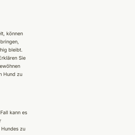
elt, können
ibringen,
ig bleibt.
Erklären Sie
ugewöhnen
en Hund zu
Fall kann es
r
s Hundes zu