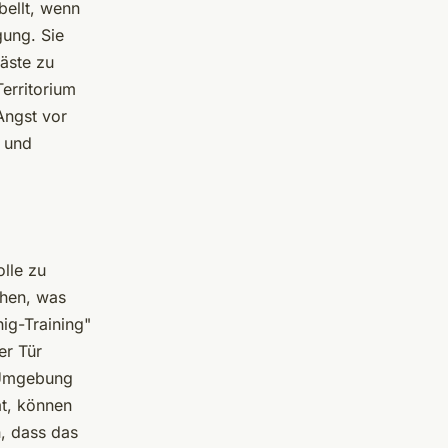
bellt, wenn
gung. Sie
äste zu
erritorium
Angst vor
t und
olle zu
chen, was
ig-Training"
er Tür
n Umgebung
at, können
n, dass das