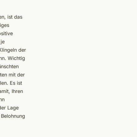
n, ist das
iges
sitive
je
lingeln der
ihn. Wichtig
ünschten
ten mit der
en. Es ist
mit, Ihren
nn
der Lage
e Belohnung