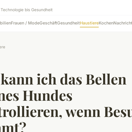
 Technologie bis Gesundheit
bilien
Frauen / Mode
Geschäft
Gesundheit
Haustiere
Kochen
Nachrich
ere
kann ich das Bellen
nes Hundes
trollieren, wenn Bes
mt?