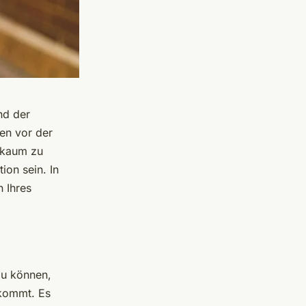
nd der
hen vor der
s kaum zu
ion sein. In
n Ihres
zu können,
 kommt. Es