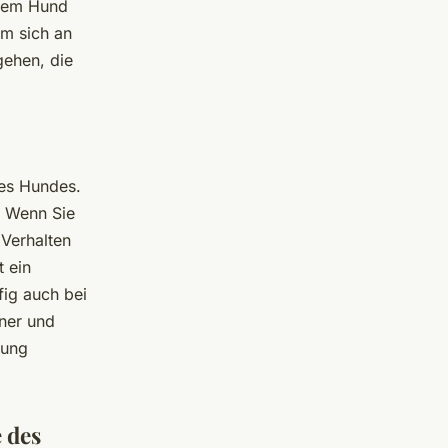
hrem Hund
um sich an
gehen, die
res Hundes.
. Wenn Sie
 Verhalten
 ein
fig auch bei
ner und
sung
e des